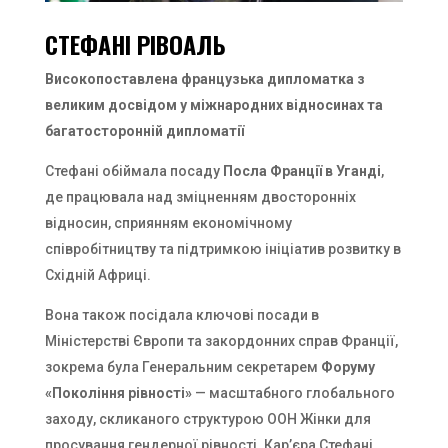
СТЕФАНІ РІВОАЛЬ
Високопоставлена французька дипломатка з
великим досвідом у міжнародних відносинах та
багатосторонній дипломатії
Стефані обіймала посаду
Посла Франції в Уганді
,
де працювала над зміцненням двосторонніх
відносин, сприянням економічному
співробітництву та підтримкою ініціатив розвитку в
Східній Африці.
Вона також посідала ключові посади в
Міністерстві Європи та закордонних справ Франції,
зокрема була Генеральним секретарем
Форуму
«Покоління рівності»
— масштабного глобального
заходу, скликаного структурою ООН Жінки для
просування гендерної рівності. Кар’єра Стефані