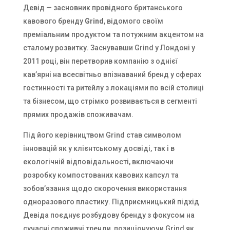
Девід — засновник провідного британського
кавового бренду
Grind
, відомого своїм
преміальним продуктом та потужним акцентом на
сталому розвитку. Заснувавши Grind у Лондоні у
2011 році, він перетворив компанію з однієї
кав’ярні на всесвітньо впізнаваний бренд у сферах
гостинності та ритейлу з локаціями по всій столиці
та бізнесом, що стрімко розвивається в сегменті
прямих продажів споживачам.
Під його керівництвом Grind став символом
інновацій як у клієнтському досвіді, так і в
екологічній відповідальності, включаючи
розробку компостованих кавових капсул та
зобов’язання щодо скорочення використання
одноразового пластику. Підприємницький підхід
Девіда поєднує розбудову бренду з фокусом на
сучасні споживчі тренди, позиціонуючи Grind як