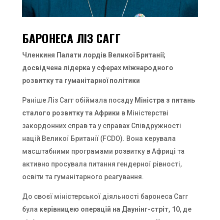
БАРОНЕСА ЛІЗ САГГ
Членкиня Палати лордів Великої Британії;
досвідчена лідерка у сферах міжнародного
розвитку та гуманітарної політики
Раніше Ліз Сагг обіймала посаду
Міністра з питань
сталого розвитку та Африки
в Міністерстві
закордонних справ та у справах Співдружності
націй Великої Британії (FCDO). Вона керувала
масштабними програмами розвитку в Африці та
активно просувала питання гендерної рівності,
освіти та гуманітарного реагування.
До своєї міністерської діяльності баронеса Сагг
була
керівницею операцій на Даунінг-стріт, 10
, де