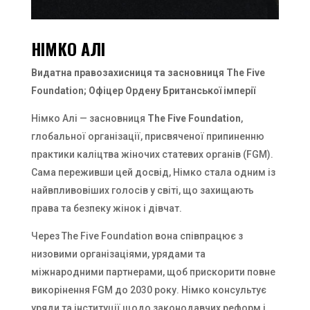
НІМКО АЛІ
Видатна правозахисниця та засновниця The Five
Foundation; Офіцер Ордену Британської імперії
Німко Алі — засновниця
The Five Foundation
,
глобальної організації, присвяченої припиненню
практики каліцтва жіночих статевих органів (FGM).
Сама переживши цей досвід, Німко стала одним із
найвпливовіших голосів у світі, що захищають
права та безпеку жінок і дівчат.
Через The Five Foundation вона співпрацює з
низовими організаціями, урядами та
міжнародними партнерами, щоб прискорити повне
викорінення FGM до 2030 року. Німко консультує
уряди та інституції щодо законодавчих реформ і