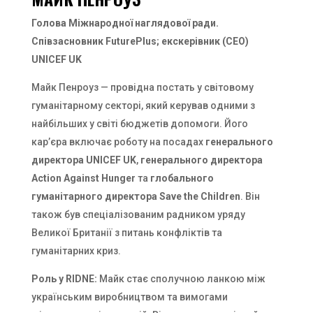
Голова Міжнародної наглядової ради.
Співзасновник FuturePlus; екскерівник (CEO)
UNICEF UK
Майк Пенроуз — провідна постать у світовому
гуманітарному секторі, який керував одними з
найбільших у світі бюджетів допомоги. Його
кар’єра включає роботу на посадах
генерального
директора UNICEF UK
,
генерального директора
Action Against Hunger
та
глобального
гуманітарного директора Save the Children
. Він
також був спеціалізованим радником уряду
Великої Британії з питань конфліктів та
гуманітарних криз.
Роль у RIDNE:
Майк стає сполучною ланкою між
українським виробництвом та вимогами